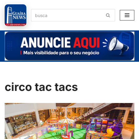
Pular
para
o
conteúdo
circo tac tacs