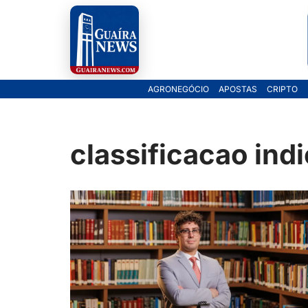
Pular
para
o
AGRONEGÓCIO
APOSTAS
CRIPTO
conteúdo
classificacao indi