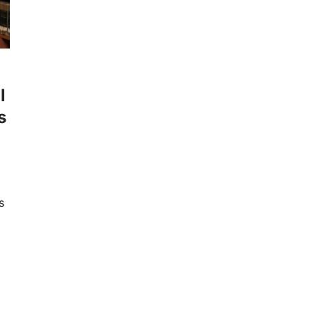
l
s
s