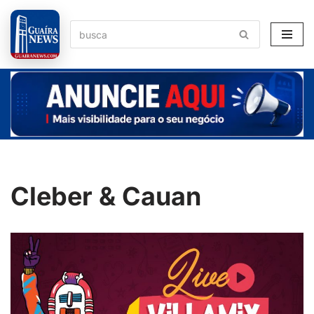
Pular
para
o
conteúdo
Cleber & Cauan