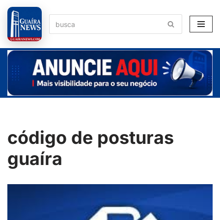
Pular
para
o
conteúdo
código de posturas
guaíra