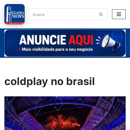
Pular
para
o
conteúdo
coldplay no brasil