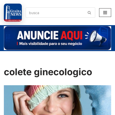
Pular
para
o
conteúdo
colete ginecologico