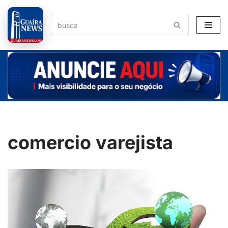
Pular
para
o
conteúdo
comercio varejista