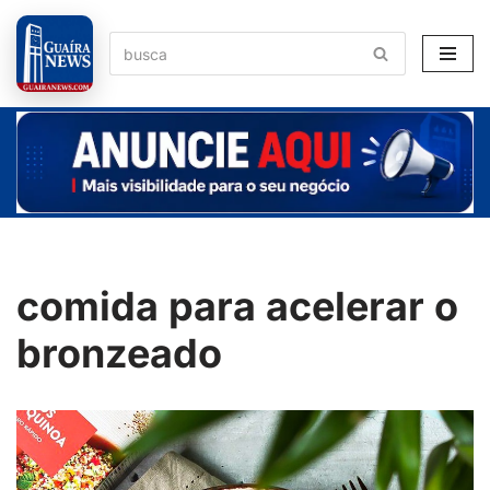
Pular
para
o
conteúdo
comida para acelerar o
bronzeado