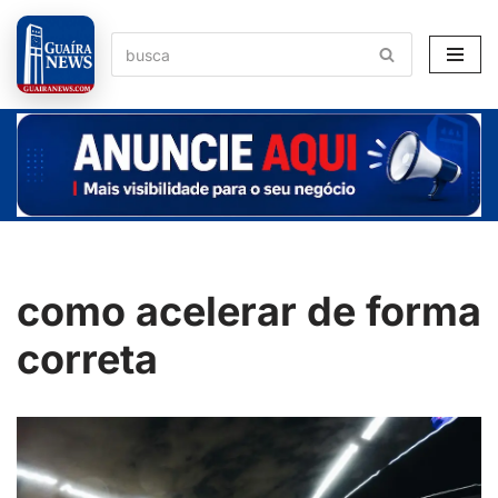
Pular
para
o
conteúdo
como acelerar de forma
correta