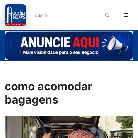
Pular
para
o
conteúdo
como acomodar
bagagens