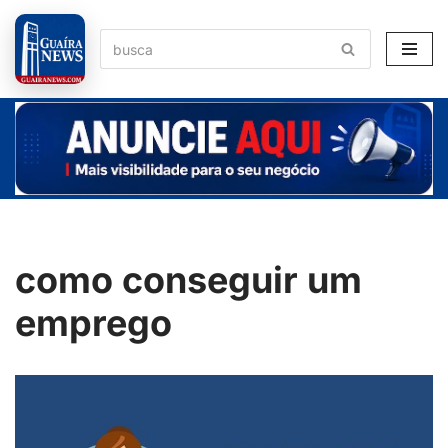
Pular
para
o
conteúdo
como conseguir um
emprego