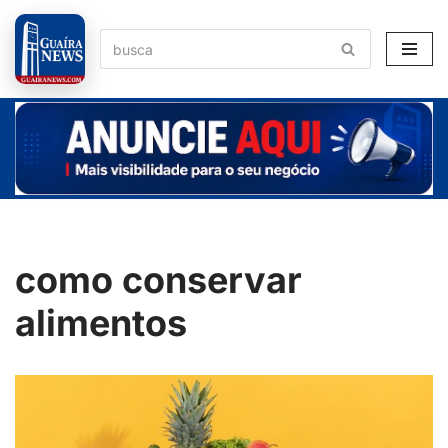
Pular
para
o
conteúdo
como conservar
alimentos