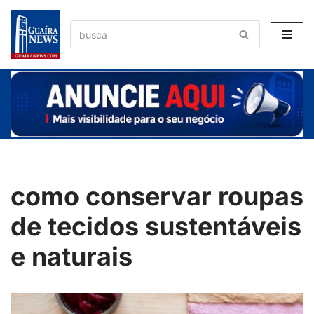
Pular
para
o
conteúdo
como conservar roupas
de tecidos sustentáveis
e naturais