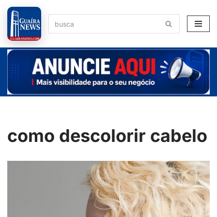
Pular
para
o
conteúdo
como descolorir cabelo