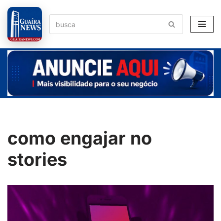
Pular
para
o
conteúdo
como engajar no
stories