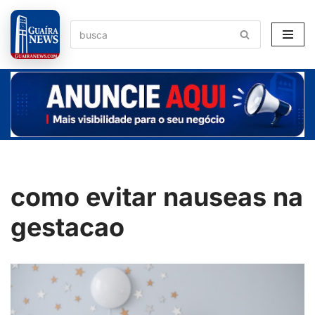
Pular
para
o
conteúdo
como evitar nauseas na
gestacao