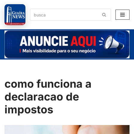
Pular
para
o
conteúdo
como funciona a
declaracao de
impostos