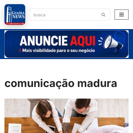
Pular
para
o
conteúdo
comunicação madura