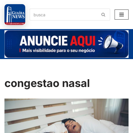
Pular
para
o
conteúdo
congestao nasal