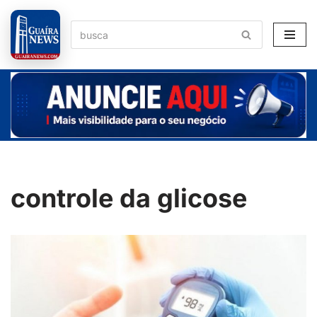
Pular
para
o
conteúdo
controle da glicose