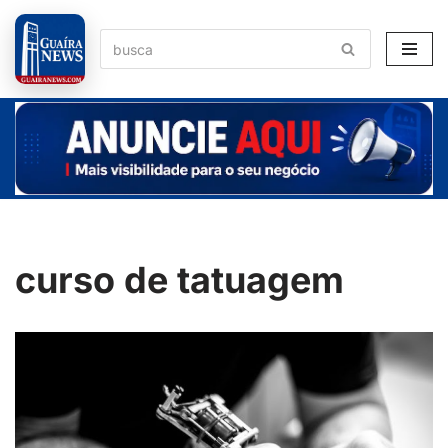
Pular
para
o
conteúdo
curso de tatuagem