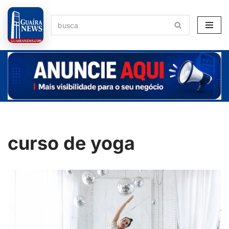
Pular
para
o
conteúdo
curso de yoga