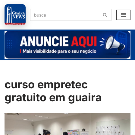
Pular
para
o
conteúdo
curso empretec
gratuito em guaira