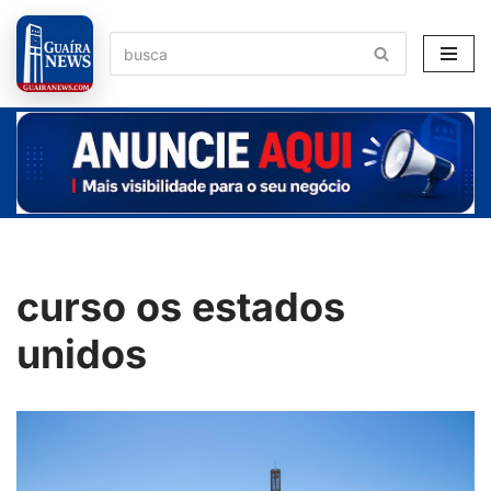
Pular
para
o
conteúdo
curso os estados
unidos