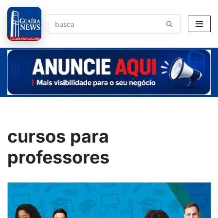
Pular
para
o
conteúdo
cursos para
professores