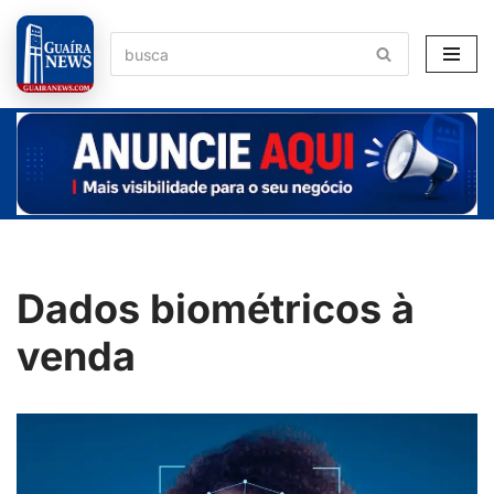
Pular
para
o
conteúdo
Dados biométricos à
venda