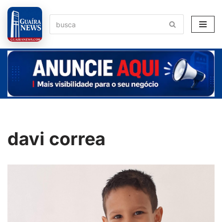
Pular
para
o
conteúdo
davi correa