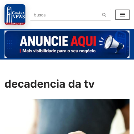
Pular
para
o
conteúdo
decadencia da tv