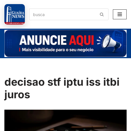
Pular
para
o
conteúdo
decisao stf iptu iss itbi
juros