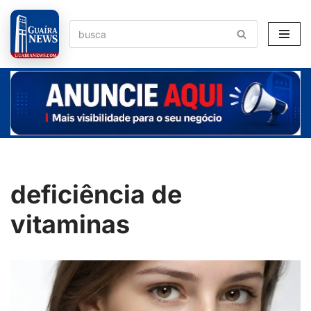
Pular
para
o
conteúdo
deficiência de
vitaminas