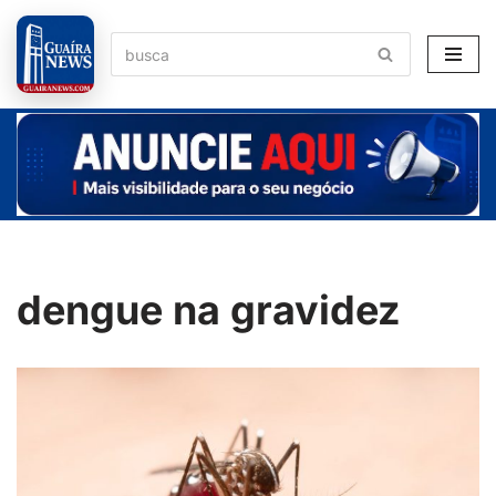
Pular
para
o
conteúdo
dengue na gravidez