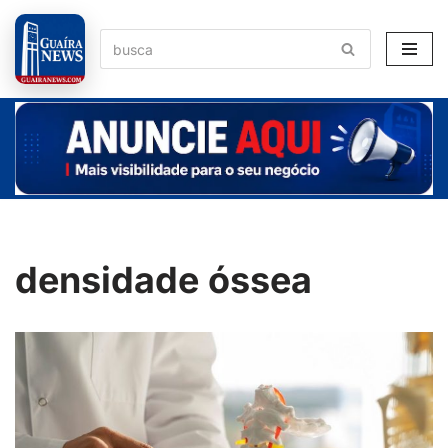
Pular
para
o
conteúdo
densidade óssea