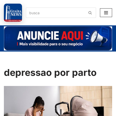
Pular
para
o
conteúdo
depressao por parto