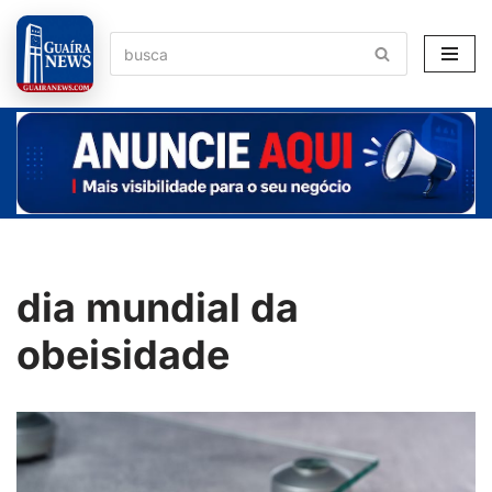
Pular
para
o
conteúdo
dia mundial da
obeisidade