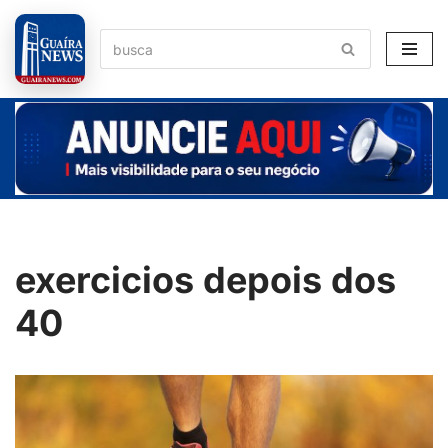
Pular
para
o
conteúdo
exercicios depois dos
40