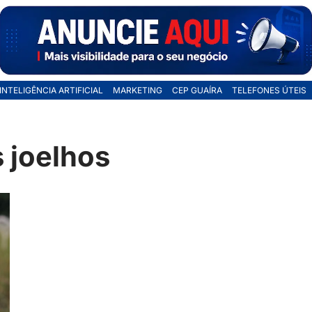
INTELIGÊNCIA ARTIFICIAL
MARKETING
CEP GUAÍRA
TELEFONES ÚTEIS
s joelhos