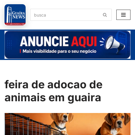
Pular
para
o
conteúdo
feira de adocao de
animais em guaira