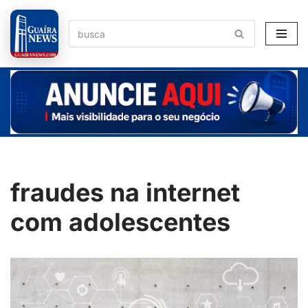
Pular
para
o
conteúdo
fraudes na internet
com adolescentes