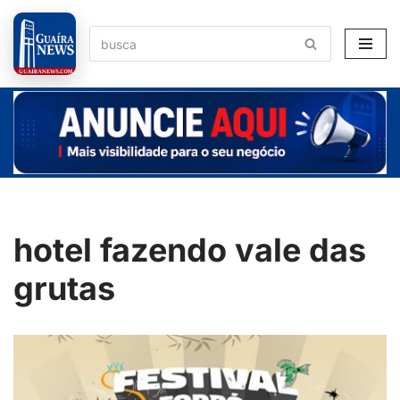
Pular
para
o
conteúdo
hotel fazendo vale das
grutas