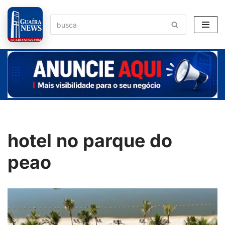
Pular
para
o
conteúdo
hotel no parque do
peao