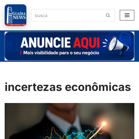
Pular
para
o
conteúdo
incertezas econômicas