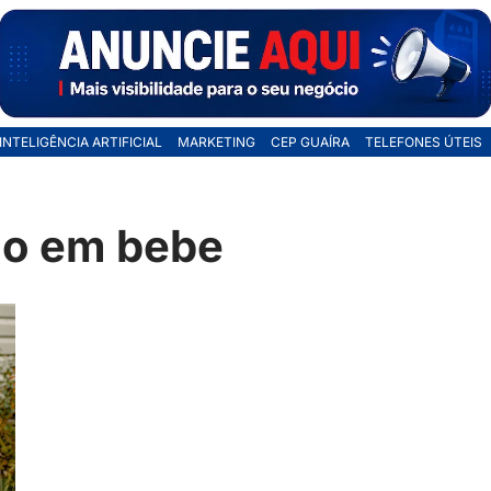
INTELIGÊNCIA ARTIFICIAL
MARKETING
CEP GUAÍRA
TELEFONES ÚTEIS
do em bebe