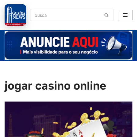
Pular
para
o
conteúdo
jogar casino online