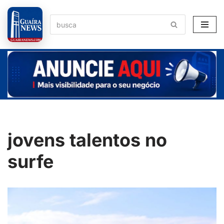
Pular
para
o
conteúdo
jovens talentos no
surfe