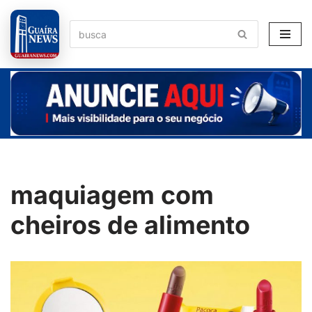
Pular
para
o
conteúdo
maquiagem com
cheiros de alimento