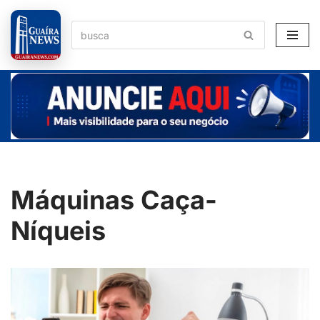
Pular
para
o
conteúdo
Máquinas Caça-
Níqueis