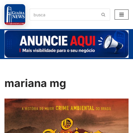
Pular
para
o
conteúdo
mariana mg