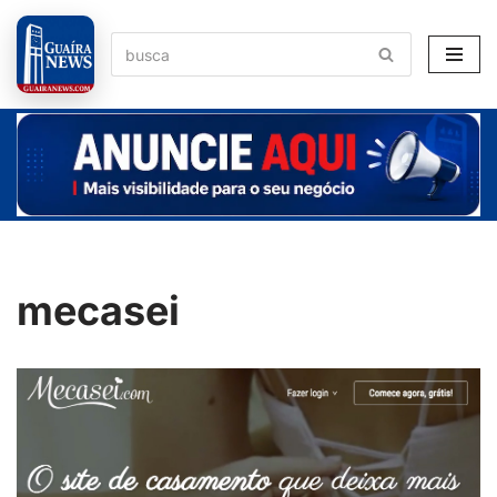
Pular
para
o
conteúdo
mecasei