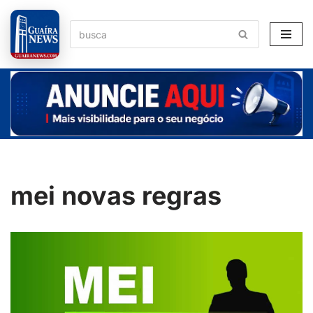
Pular
para
o
conteúdo
mei novas regras