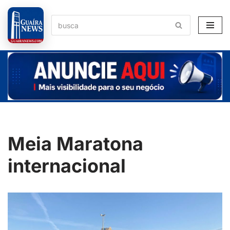
Pular
para
o
conteúdo
Meia Maratona
internacional